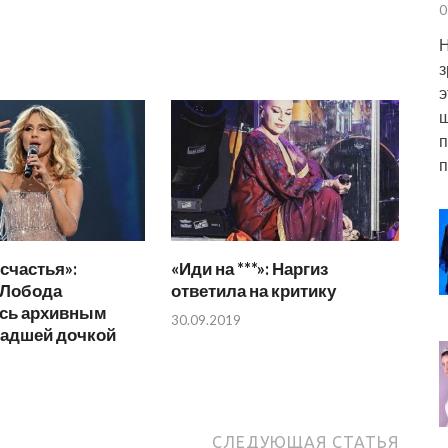
0
Н
з
э
ш
п
п
счастья»:
«Иди на ***»: Наргиз
 Лобода
ответила на критику
сь архивным
30.09.2019
ладшей дочкой
СЛЕДУЮЩАЯ СТАТЬЯ