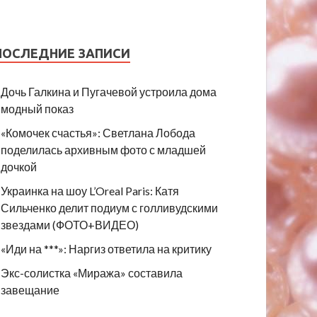
ПОСЛЕДНИЕ ЗАПИСИ
Дочь Галкина и Пугачевой устроила дома
модный показ
«Комочек счастья»: Светлана Лобода
поделилась архивным фото с младшей
дочкой
Украинка на шоу L’Oreal Paris: Катя
Сильченко делит подиум с голливудскими
звездами (ФОТО+ВИДЕО)
«Иди на ***»: Наргиз ответила на критику
Экс-солистка «Миража» составила
завещание