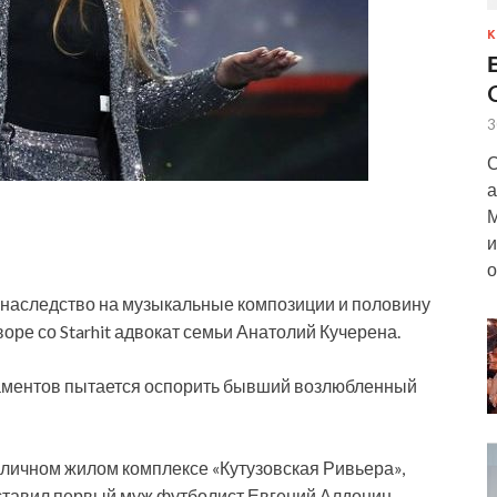
К
3
С
а
М
и
о
 наследство на музыкальные композиции и половину
оре со Starhit адвокат семьи Анатолий Кучерена.
аментов пытается оспорить
бывший возлюбленный
оличном жилом комплексе «Кутузовская Ривьера»,
оставил первый муж футболист Евгений Алдонин.