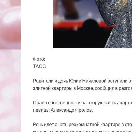
Фото:
ТАСС
Родители и дочь Юлии Началовой вступили в
элитной квартиры в Москве, сообщил в разгов
Право собственности на вторую часть апарт
певицы Александр Фролов.
Речь идёт о четырёхкомнатной квартире в ст
которую после развода артистке с дочерью 