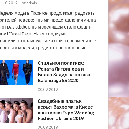
1.10.2019
-
от
admin
еделя моды в Париже продолжает радовать
рителей невероятными представлениями, на
тот раз эффектным зрелищем стало фешн-
оу L’Oreal Paris. На его подиуме
оявились голливудские актрисы, знаменитые
евицы и модели, среди которых впервые …
Стильная политика:
Рената Литвинова и
Белла Хадид на показе
Balenciaga SS 2020
30.09.2019
Свадебные платья,
перья, бахрома: в Киеве
состоялся Expo Wedding
Fashion Ukraine 2019
30.09.2019