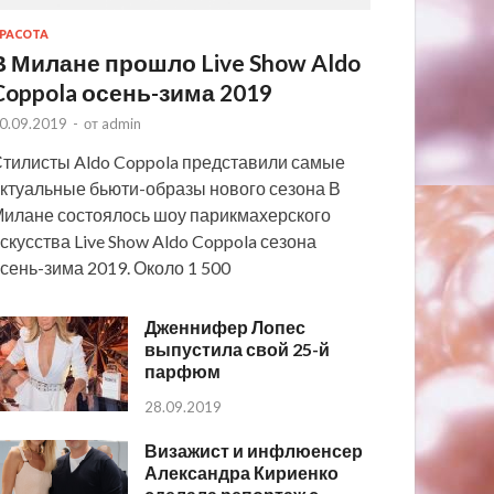
РАСОТА
В Милане прошло Live Show Aldo
Coppola осень-зима 2019
0.09.2019
-
от
admin
тилисты Aldo Coppola представили самые
ктуальные бьюти-образы нового сезона В
илане состоялось шоу парикмахерского
скусства Live Show Aldo Coppola сезона
сень-зима 2019. Около 1 500
Дженнифер Лопес
выпустила свой 25-й
парфюм
28.09.2019
Визажист и инфлюенсер
Александра Кириенко