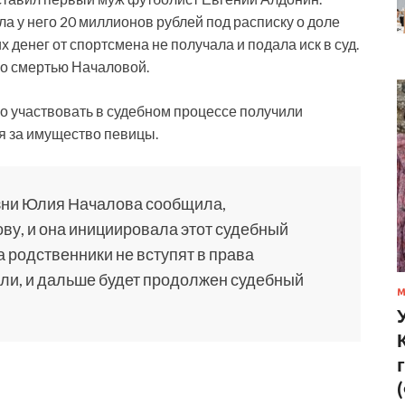
а у него 20 миллионов рублей под расписку о доле
х денег от спортсмена не получала и подала иск в суд.
со смертью Началовой.
о участвовать в судебном процессе получили
я за имущество певицы.
изни Юлия Началова сообщила,
ову, и она инициировала этот судебный
а родственники не вступят в права
или, и дальше будет продолжен судебный