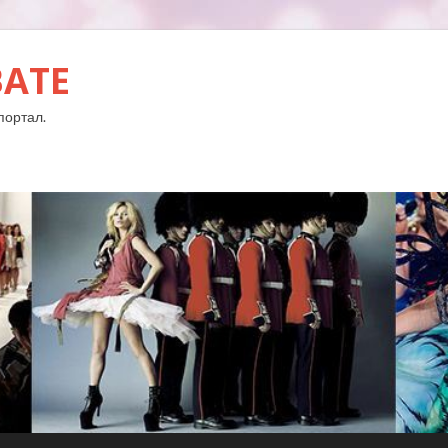
BATE
портал.