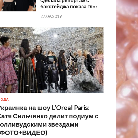
сделала репортаж с
бэкстейджа показа Dior
27.09.2019
МОДА
Украинка на шоу L’Oreal Paris:
Катя Сильченко делит подиум с
голливудскими звездами
(ФОТО+ВИДЕО)