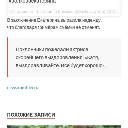
#волковаекатерина
Публикация от Екатерина Волкова (@volkovawolka) 23 Сен 2019 в 1:27 PDT
В заключение Екатерина выразила надежду,
что благодаря гримёрам съёмки не отменят.
Поклонники пожелали актрисе
скорейшего выздоровления: «Катя,
выздоравливайте. Все будет хорошо».
news.rambler.ru
ПОХОЖИЕ ЗАПИСИ