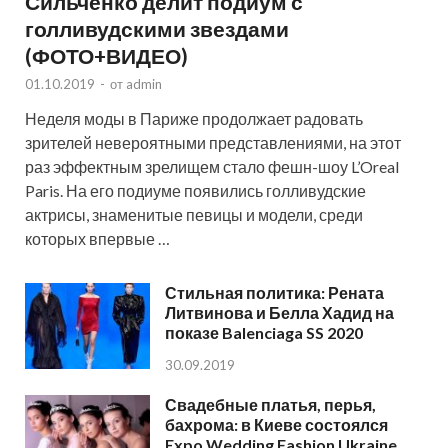
Сильченко делит подиум с
голливудскими звездами
(ФОТО+ВИДЕО)
01.10.2019
-
от
admin
Неделя моды в Париже продолжает радовать
зрителей невероятными представлениями, на этот
раз эффектным зрелищем стало фешн-шоу L’Oreal
Paris. На его подиуме появились голливудские
актрисы, знаменитые певицы и модели, среди
которых впервые …
Стильная политика: Рената
Литвинова и Белла Хадид на
показе Balenciaga SS 2020
30.09.2019
Свадебные платья, перья,
бахрома: в Киеве состоялся
Expo Wedding Fashion Ukraine