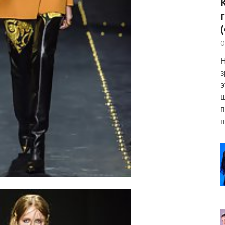
0
Н
з
э
ш
п
п