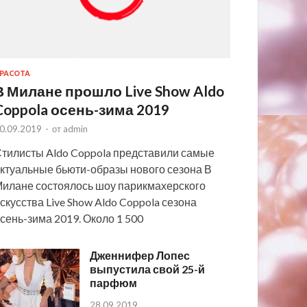
РАСОТА
В Милане прошло Live Show Aldo
Coppola осень-зима 2019
0.09.2019
-
от
admin
тилисты Aldo Coppola представили самые
ктуальные бьюти-образы нового сезона В
илане состоялось шоу парикмахерского
скусства Live Show Aldo Coppola сезона
сень-зима 2019. Около 1 500
Дженнифер Лопес
выпустила свой 25-й
парфюм
28.09.2019