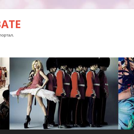
BATE
портал.