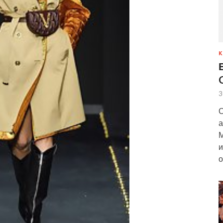
К
3
С
а
М
и
о