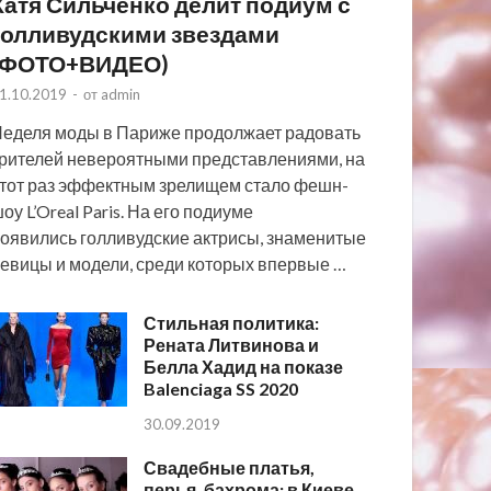
Катя Сильченко делит подиум с
голливудскими звездами
(ФОТО+ВИДЕО)
1.10.2019
-
от
admin
еделя моды в Париже продолжает радовать
рителей невероятными представлениями, на
тот раз эффектным зрелищем стало фешн-
оу L’Oreal Paris. На его подиуме
оявились голливудские актрисы, знаменитые
евицы и модели, среди которых впервые …
Стильная политика:
Рената Литвинова и
Белла Хадид на показе
Balenciaga SS 2020
30.09.2019
Свадебные платья,
перья, бахрома: в Киеве