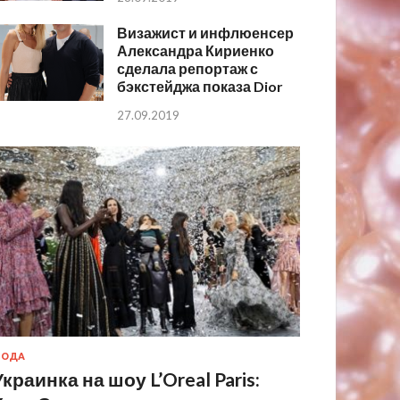
Визажист и инфлюенсер
Александра Кириенко
сделала репортаж с
бэкстейджа показа Dior
27.09.2019
МОДА
Украинка на шоу L’Oreal Paris: