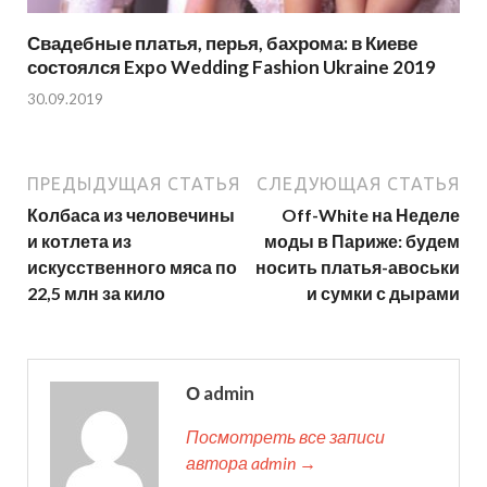
Свадебные платья, перья, бахрома: в Киеве
состоялся Expo Wedding Fashion Ukraine 2019
30.09.2019
ПРЕДЫДУЩАЯ СТАТЬЯ
СЛЕДУЮЩАЯ СТАТЬЯ
Колбаса из человечины
Off-White на Неделе
и котлета из
моды в Париже: будем
искусственного мяса по
носить платья-авоськи
22,5 млн за кило
и сумки с дырами
О admin
Посмотреть все записи
автора admin →