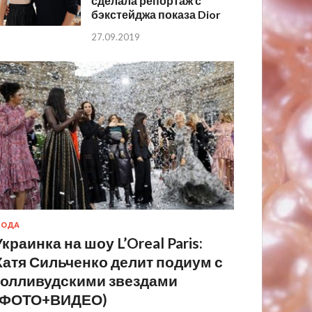
сделала репортаж с
бэкстейджа показа Dior
27.09.2019
МОДА
Украинка на шоу L’Oreal Paris:
Катя Сильченко делит подиум с
голливудскими звездами
(ФОТО+ВИДЕО)