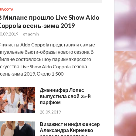
РАСОТА
В Милане прошло Live Show Aldo
Coppola осень-зима 2019
0.09.2019
-
от
admin
тилисты Aldo Coppola представили самые
ктуальные бьюти-образы нового сезона В
илане состоялось шоу парикмахерского
скусства Live Show Aldo Coppola сезона
сень-зима 2019. Около 1 500
Дженнифер Лопес
выпустила свой 25-й
парфюм
28.09.2019
Визажист и инфлюенсер
Александра Кириенко