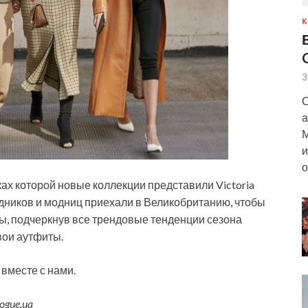
К
3
С
а
М
и
о
ах которой новые коллекции представили Victoria
модников и модниц приехали в Великобританию, чтобы
ы, подчеркнув все трендовые тенденции сезона
вои аутфиты.
вместе с нами.
gue.ua