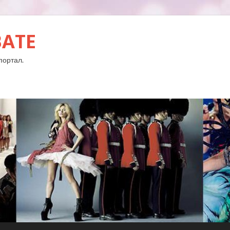
BATE
портал.