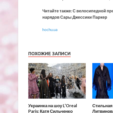
Читайте также: С велосипедной пр
нарядов Сары Джессики Паркер
hochu.ua
ПОХОЖИЕ ЗАПИСИ
Украинка на шоу L’Oreal
Стильная 
Paris: Катя Сильченко
Литвинов