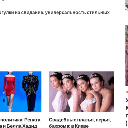
огулки на свидание: универсальность стильных
политика: Рената
Свадебные платья, перья,
а и Белла Хадид
бахрома: в Киеве