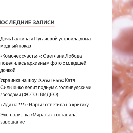
ПОСЛЕДНИЕ ЗАПИСИ
Дочь Галкина и Пугачевой устроила дома
модный показ
«Комочек счастья»: Светлана Лобода
поделилась архивным фото с младшей
дочкой
Украинка на шоу L’Oreal Paris: Катя
Сильченко делит подиум с голливудскими
звездами (ФОТО+ВИДЕО)
«Иди на ***»: Наргиз ответила на критику
Экс-солистка «Миража» составила
завещание