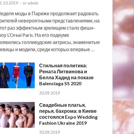
1.10.2019
-
от
admin
еделя моды в Париже продолжает радовать
рителей невероятными представлениями, на
тот раз эффектным зрелищем стало фешн-
оу L’Oreal Paris. На его подиуме
оявились голливудские актрисы, знаменитые
евицы и модели, среди которых впервые …
Стильная политика:
Рената Литвинова и
Белла Хадид на показе
Balenciaga SS 2020
30.09.2019
Свадебные платья,
перья, бахрома: в Киеве
состоялся Expo Wedding
Fashion Ukraine 2019
30.09.2019