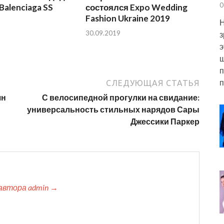
0
Balenciaga SS
состоялся Expo Wedding
Fashion Ukraine 2019
Н
30.09.2019
з
э
ш
п
п
СЛЕДУЮЩАЯ СТАТЬЯ
ян
С велосипедной прогулки на свидание:
универсальность стильных нарядов Сары
Джессики Паркер
автора admin →