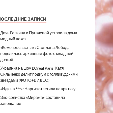
ПОСЛЕДНИЕ ЗАПИСИ
Дочь Галкина и Пугачевой устроила дома
модный показ
«Комочек счастья»: Светлана Лобода
поделилась архивным фото с младшей
дочкой
Украинка на шоу L’Oreal Paris: Катя
Сильченко делит подиум с голливудскими
звездами (ФОТО+ВИДЕО)
«Иди на ***»: Наргиз ответила на критику
Экс-солистка «Миража» составила
завещание