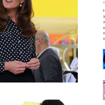
0
Н
з
э
ш
п
п