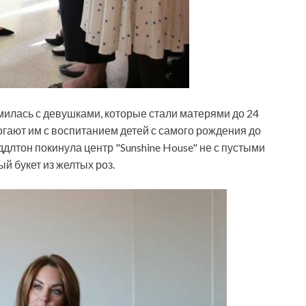
милась с девушками, которые стали матерями до 24
гают им с воспитанием детей с самого рождения до
ддлтон покинула центр "Sunshine House" не с пустыми
й букет из желтых роз.