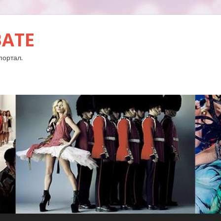
BATE
портал.