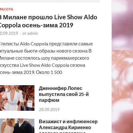
РАСОТА
В Милане прошло Live Show Aldo
Coppola осень-зима 2019
0.09.2019
-
от
admin
тилисты Aldo Coppola представили самые
ктуальные бьюти-образы нового сезона В
илане состоялось шоу парикмахерского
скусства Live Show Aldo Coppola сезона
сень-зима 2019. Около 1 500
Дженнифер Лопес
выпустила свой 25-й
парфюм
28.09.2019
Визажист и инфлюенсер
Александра Кириенко