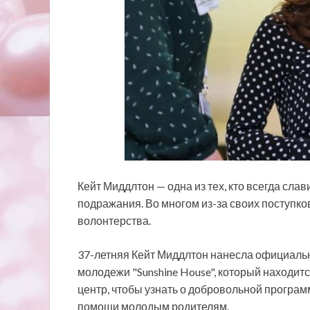
Кейт Миддлтон — одна из тех, кто всегда сла
подражания. Во многом из-за своих поступков
волонтерства.
37-летняя Кейт Миддлтон нанесла официальны
молодежи "Sunshine House", который находит
центр, чтобы узнать о добровольной програ
помощи молодым родителям.