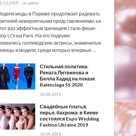
1.10.2019
-
от
admin
еделя моды в Париже продолжает радовать
рителей невероятными представлениями, на
тот раз эффектным зрелищем стало фешн-
оу L’Oreal Paris. На его подиуме
оявились голливудские актрисы, знаменитые
евицы и модели, среди которых впервые …
Стильная политика:
Рената Литвинова и
Белла Хадид на показе
Balenciaga SS 2020
30.09.2019
Свадебные платья,
перья, бахрома: в Киеве
состоялся Expo Wedding
Fashion Ukraine 2019
30.09.2019