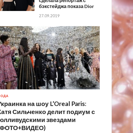
сделала репортаж с
бэкстейджа показа Dior
27.09.2019
МОДА
Украинка на шоу L’Oreal Paris:
Катя Сильченко делит подиум с
голливудскими звездами
(ФОТО+ВИДЕО)