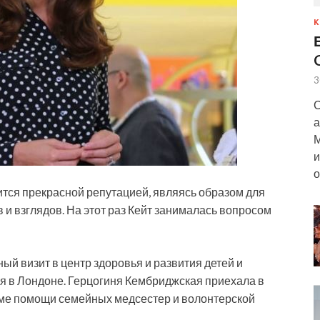
К
3
С
а
М
и
о
вится прекрасной репутацией, являясь образом для
 и взглядов. На этот раз Кейт занималась вопросом
й визит в центр здоровья и развития детей и
ся в Лондоне. Герцогиня Кембриджская приехала в
мме помощи семейных медсестер и волонтерской