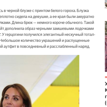
 в черной блузке с принтом белого гороха. Блузка
еплотно сидела на девушке, а ее края были аккуратно
лками. Длина брюк — немного короче обычного. Такой
. Кейт дополнила образ черными замшевыми лодочками
i". У герцогини получился элегантный нескучный тотал-
. Небольшое количество украшений и распущенные
 аутфит в повседневный и расслабленный наряд.