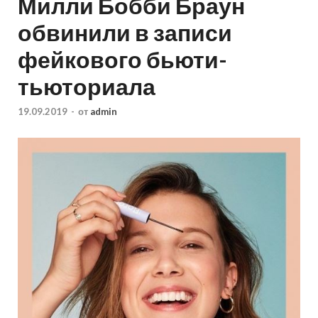
Милли Бобби Браун
обвинили в записи
фейкового бьюти-
тьюториала
19.09.2019
-
от
admin