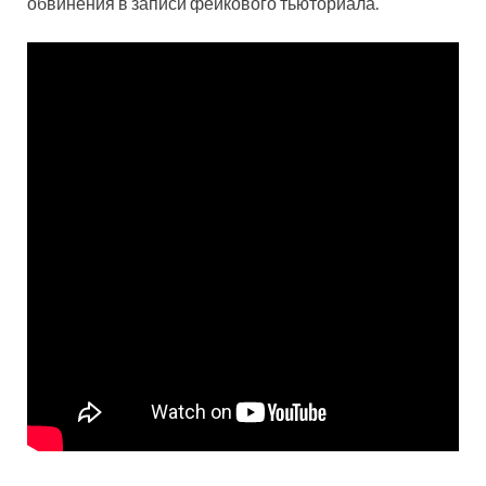
обвинения в записи фейкового тьюториала.