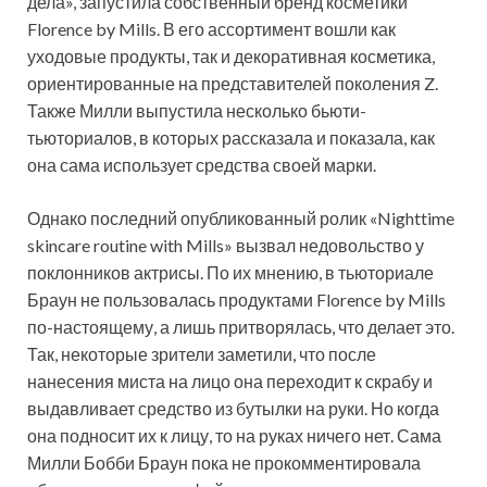
дела», запустила собственный бренд косметики
Florence by Mills. В его ассортимент вошли как
уходовые продукты, так и декоративная косметика,
ориентированные на представителей поколения Z.
Также Милли выпустила несколько бьюти-
тьюториалов, в которых рассказала и показала, как
она сама использует средства своей марки.
Однако последний опубликованный ролик «Nighttime
skincare routine with Mills» вызвал недовольство у
поклонников актрисы. По их мнению, в тьюториале
Браун не пользовалась продуктами Florence by Mills
по-настоящему, а лишь притворялась, что делает это.
Так, некоторые зрители заметили, что после
нанесения миста на лицо она переходит к скрабу и
выдавливает средство из бутылки на руки. Но когда
она подносит их к лицу, то на руках ничего нет. Сама
Милли Бобби Браун пока не прокомментировала