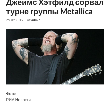
Джеймс Хэтфилд сорвал
турне группы Metallica
29.09.2019
-
от
admin
Фото:
РИА Новости