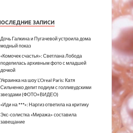
ПОСЛЕДНИЕ ЗАПИСИ
Дочь Галкина и Пугачевой устроила дома
модный показ
«Комочек счастья»: Светлана Лобода
поделилась архивным фото с младшей
дочкой
Украинка на шоу L’Oreal Paris: Катя
Сильченко делит подиум с голливудскими
звездами (ФОТО+ВИДЕО)
«Иди на ***»: Наргиз ответила на критику
Экс-солистка «Миража» составила
завещание