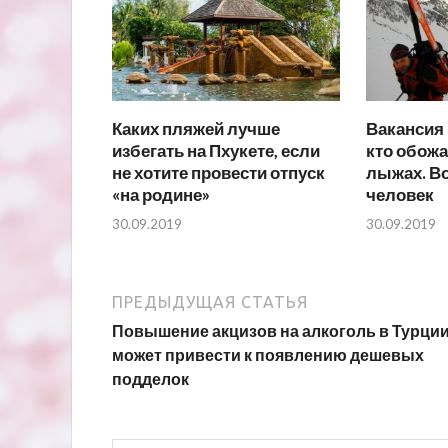
Каких пляжей лучше
Вакансия 
избегать на Пхукете, если
кто обожа
не хотите провести отпуск
лыжах. Во
«на родине»
человек
30.09.2019
30.09.2019
ПРЕДЫДУЩАЯ СТАТЬЯ
Повышение акцизов на алкоголь в Турци
может привести к появлению дешевых
подделок