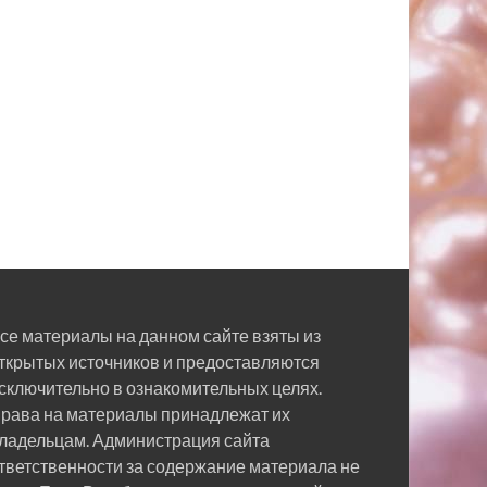
се материалы на данном сайте взяты из
ткрытых источников и предоставляются
сключительно в ознакомительных целях.
рава на материалы принадлежат их
ладельцам. Администрация сайта
тветственности за содержание материала не