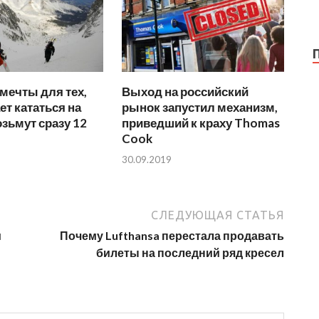
мечты для тех,
Выход на российский
ет кататься на
рынок запустил механизм,
зьмут сразу 12
приведший к краху Thomas
Cook
30.09.2019
СЛЕДУЮЩАЯ СТАТЬЯ
и
Почему Lufthansa перестала продавать
билеты на последний ряд кресел