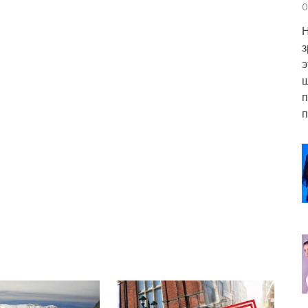
0
Н
з
э
ш
п
п