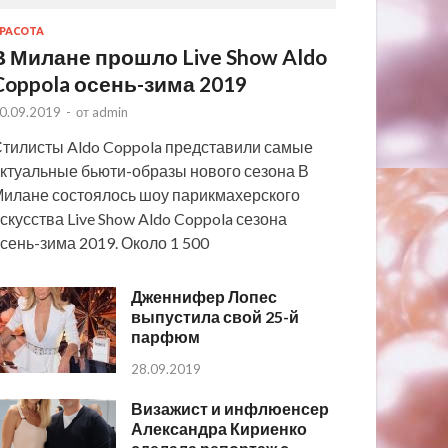
РАСОТА
В Милане прошло Live Show Aldo
Coppola осень-зима 2019
0.09.2019
-
от
admin
тилисты Aldo Coppola представили самые
ктуальные бьюти-образы нового сезона В
илане состоялось шоу парикмахерского
скусства Live Show Aldo Coppola сезона
сень-зима 2019. Около 1 500
Дженнифер Лопес
выпустила свой 25-й
парфюм
28.09.2019
Визажист и инфлюенсер
Александра Кириенко