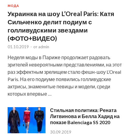
МОДА
Украинка на шоу L’Oreal Paris: Катя
Сильченко делит подиум с
голливудскими звездами
(ФОТО+ВИДЕО)
01.10.2019
-
от
admin
Неделя моды в Париже продолжает радовать
зрителей невероятными представлениями, на этот
раз эффектным зрелищем стало фешн-шоу L’Oreal
Paris. На его подиуме появились голливудские
актрисы, знаменитые певицы и модели, среди
которых впервые …
Стильная политика: Рената
Литвинова и Белла Хадид на
показе Balenciaga SS 2020
30.09.2019